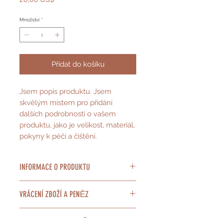
Množství
*
Přidat do košíku
Jsem popis produktu. Jsem 
skvělým místem pro přidání 
dalších podrobností o vašem 
produktu, jako je velikost, materiál, 
pokyny k péči a čištění.
INFORMACE O PRODUKTU
Jsem popis produktu. Jsem
VRÁCENÍ ZBOŽÍ A PENĚZ
skvělým místem pro přidání
dalších informací o vašem
Jsem poskytovatelem zásad pro